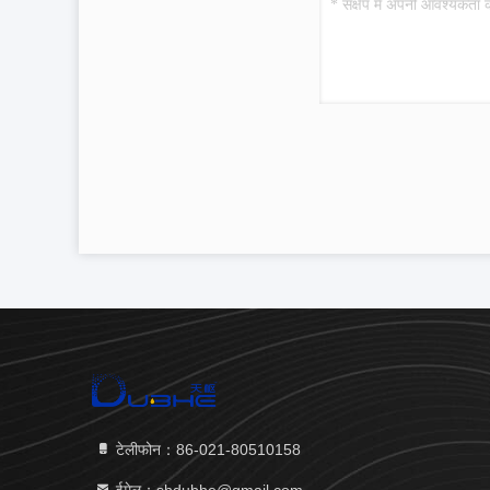
टेलीफोन：86-021-80510158