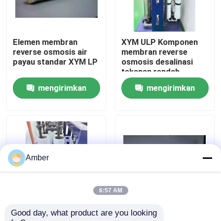
Tentang kami
Elemen membran
XYM ULP Komponen
reverse osmosis air
membran reverse
Tur Pabrik
payau standar XYM LP
osmosis desalinasi
tekanan rendah
mengirimkan
mengirimkan
Kontrol kualitas
permintaan
permintaan
Hubungi kami
Berita
Amber
Blog
6:57 AM
Good day, what product are you looking 
XYM Anti polusi
XYM Anti Pollution
Permintaan Penawaran