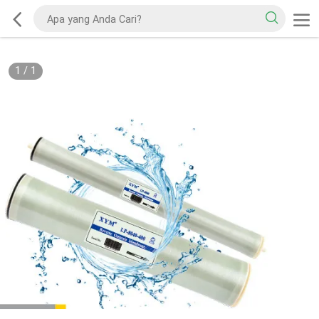
1
/
1