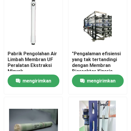
Pabrik Pengolahan Air
"Pengalaman efisiensi
Limbah Membran UF
yang tak tertandingi
Peralatan Ekstraksi
dengan Membran
Minyak
Bioreaktor Kinerja
Tinggi kami untuk
mengirimkan
mengirimkan
Reverse Osmosis
Rumah
permintaan
permintaan
Produk
video