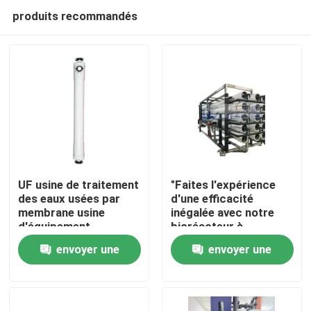
produits recommandés
UF usine de traitement
"Faites l'expérience
des eaux usées par
d'une efficacité
membrane usine
inégalée avec notre
Maison
d'équipement
bioréacteur à
d'extraction
membranes haute
envoyer une
envoyer une
performance pour
Produits
l'osmose inverse"
demande
demande
Vidéos