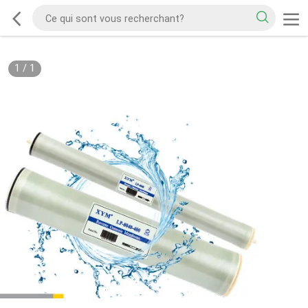
1
/
1