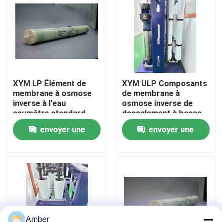
À propos de nous
Visite d'usine
XYM LP Élément de
XYM ULP Composants
Contrôle de qualité
membrane à osmose
de membrane à
inverse à l'eau
osmose inverse de
saumâtre standard
dessalement à basse
Contactez-nous
pression
envoyer une
envoyer une
demande
demande
Nouvelles
Blog
Demandez une citation
Amber