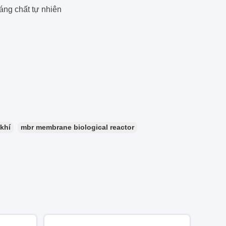
áng chất tự nhiên
khí
mbr membrane biological reactor