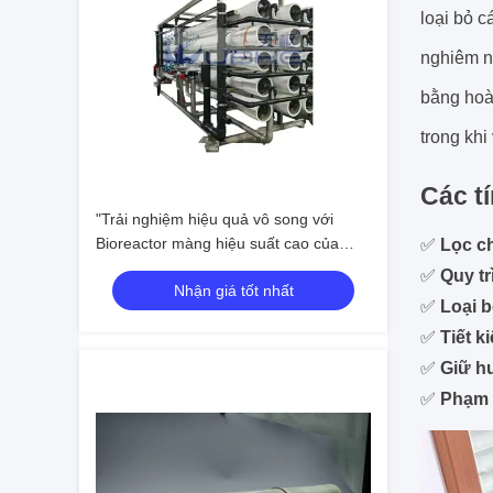
loại bỏ c
nghiêm n
bằng hoà
trong khi
Các tí
"Trải nghiệm hiệu quả vô song với
Bioreactor màng hiệu suất cao của
✅
Lọc c
chúng tôi cho đảo chiều
✅
Quy t
Nhận giá tốt nhất
✅
Loại b
✅
Tiết 
✅
Giữ h
✅
Phạm 