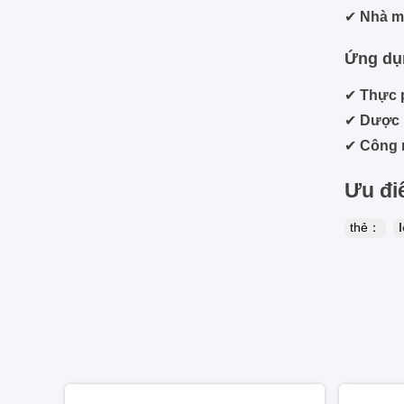
✔
Nhà m
Ứng dụ
✔
Thực 
✔
Dược
✔
Công 
Ưu đi
thẻ：