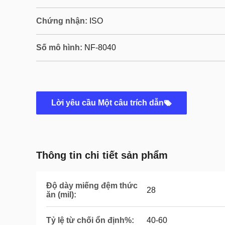
Chứng nhận:
ISO
Số mô hình:
NF-8040
Lời yêu cầu Một câu trích dẫn
Thông tin chi tiết sản phẩm
Độ dày miếng đệm thức
28
ăn (mil):
Tỷ lệ từ chối ổn định%:
40-60