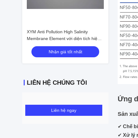
XYM Anti Pollution High Salinity
Membrane Element với diện tích hiệu
quả 29,8m2
Nhận giá tốt nhất
LIÊN HỆ CHÚNG TÔI
Ứng 
Liên hệ ngay
Sản xu
✔
Chế b
✔
Xử lý 