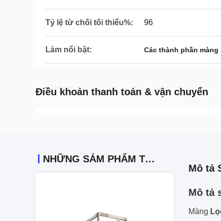
Tỷ lệ từ chối tối thiểu%:
96
Làm nổi bật:
Các thành phần màng
Điều khoản thanh toán & vận chuyển
NHỮNG SẢM PHẨM TƯƠNG TỰ
Mô tả 
Mô tả 
Màng
Lọ