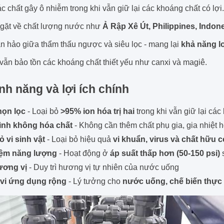
ác chất gây ô nhiễm trong khi vẫn giữ lại các khoáng chất có lợi
gặt về chất lượng nước như
Ả Rập Xê Út, Philippines, Indon
n hảo giữa thẩm thấu ngược và siêu lọc - mang lại
khả năng lo
 vẫn bảo tồn các khoáng chất thiết yếu như canxi và magiê.
nh năng và lợi ích chính
họn lọc
- Loại bỏ
>95% ion hóa trị hai
trong khi vẫn giữ lại các 
rình không hóa chất
- Không cần thêm chất phụ gia, gia nhiệt 
ỏ vi sinh vật
- Loại bỏ hiệu quả
vi khuẩn, virus và chất hữu 
kiệm năng lượng
- Hoạt động ở
áp suất thấp hơn (50-150 psi)
s
ương vị
- Duy trì hương vị tự nhiên của nước uống
vi ứng dụng rộng
- Lý tưởng cho
nước uống, chế biến thự