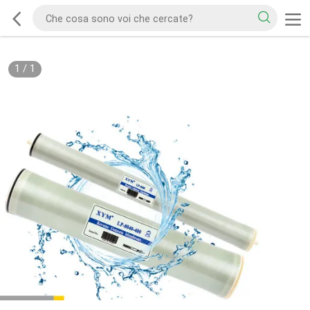
1
/
1