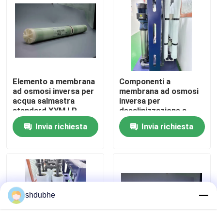
Chi siamo
Giro della fabbrica
Elemento a membrana
Componenti a
Controllo di qualità
ad osmosi inversa per
membrana ad osmosi
acqua salmastra
inversa per
standard XYM LP
desalinizzazione a
Contattaci
bassa pressione XYM
Invia richiesta
Invia richiesta
ULP
Notizie
Blog
shdubhe
Richieda una citazione