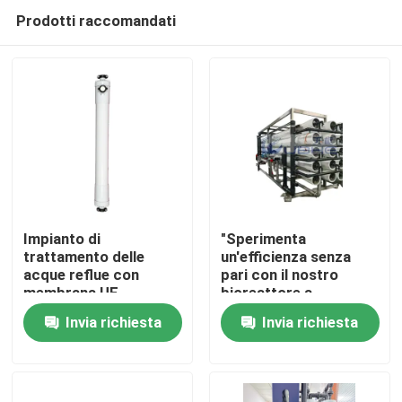
Prodotti raccomandati
Impianto di
"Sperimenta
trattamento delle
un'efficienza senza
acque reflue con
pari con il nostro
Casa
membrana UF
bioreattore a
Impianto di estrazione
membrana ad alte
Invia richiesta
Invia richiesta
oli
prestazioni per
Prodotti
osmosi inversa"
Video