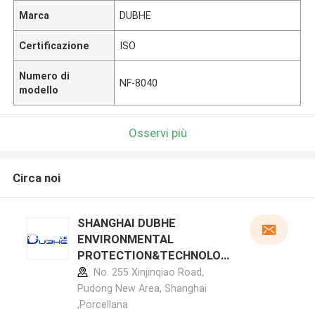
Marca
DUBHE
Certificazione
ISO
Numero di
NF-8040
modello
Osservi più
Circa noi
SHANGHAI DUBHE
ENVIRONMENTAL
PROTECTION&TECHNOLOG
Y CO.,LTD profilo del
No. 255 Xinjinqiao Road,
produttore
Pudong New Area, Shanghai
,Porcellana