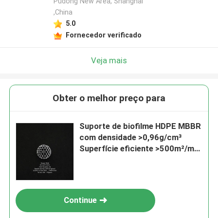
fabricante
Pudong New Area, Shanghai
,China
5.0
Fornecedor verificado
Veja mais
Obter o melhor preço para
Suporte de biofilme HDPE MBBR
com densidade >0,96g/cm³
Superfície eficiente >500m²/m³
e taxa de vazios >95% para
tratamento de águas residuais
Continue