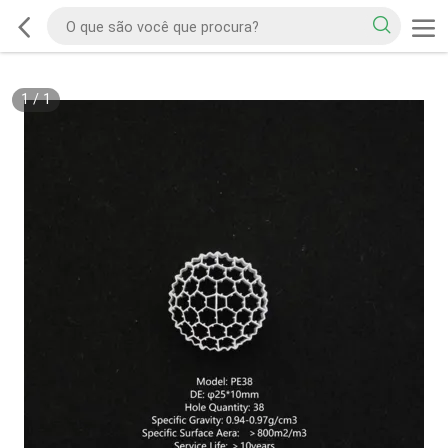
1
/
1