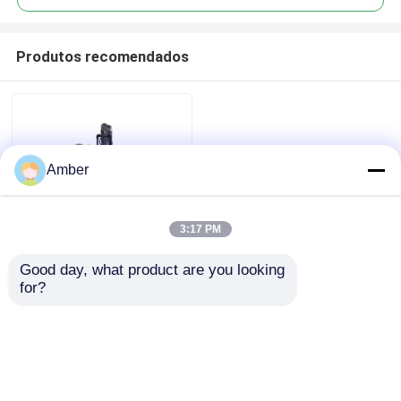
Produtos recomendados
Amber
3:17 PM
Good day, what product are you looking 
Sistema de dosagem
Casa
for?
de ácido retangular
para limpeza por
aeração e aplicações
Produtos
de PVC
Enviar inquérito
Vídeos