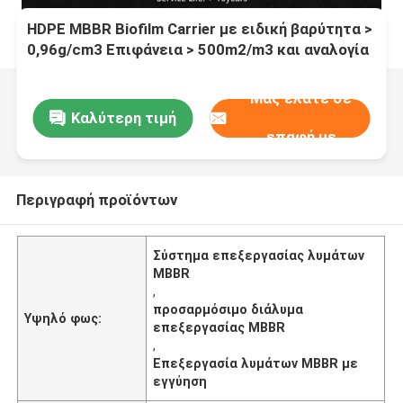
HDPE MBBR Biofilm Carrier με ειδική βαρύτητα >
0,96g/cm3 Επιφάνεια > 500m2/m3 και αναλογία
κενού > 95% για την επεξεργασία λυμάτων
Μας ελάτε σε
Καλύτερη τιμή
επαφή με
Περιγραφή προϊόντων
Σύστημα επεξεργασίας λυμάτων
MBBR
,
προσαρμόσιμο διάλυμα
Υψηλό φως:
επεξεργασίας MBBR
,
Επεξεργασία λυμάτων MBBR με
εγγύηση