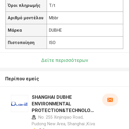
Όροι πληρωμής
T/t
Αριθμό μοντέλου
Mbbr
Μάρκα
DUBHE
Πιστοποίηση
ISO
Δείτε περισσότερων
Περίπου εμείς
SHANGHAI DUBHE
ENVIRONMENTAL
PROTECTION&TECHNOLOG
Y CO.,LTD προφίλ
No. 255 Xinjinqiao Road,
κατασκευαστή
Pudong New Area, Shanghai ,Κίνα