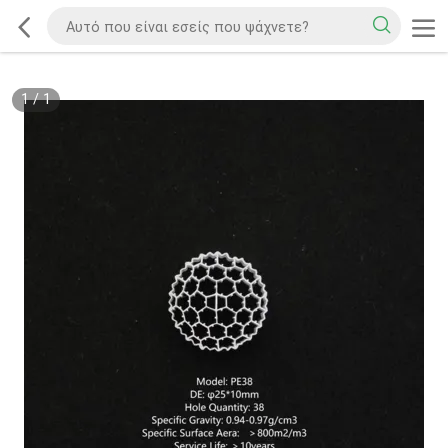
1
/
1