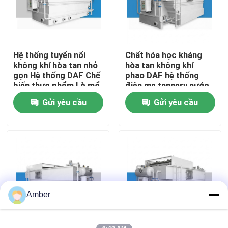
Về chúng tôi
Hệ thống tuyển nổi
Chất hóa học kháng
Tham quan nhà máy
không khí hòa tan nhỏ
hòa tan không khí
gọn Hệ thống DAF Chế
phao DAF hệ thống
biến thực phẩm Lò mổ
điện mạ tannery nước
Kiểm soát chất lượng
xử lý nước thải Đơn vị
thải 316L SS Unit xử lý
Gửi yêu cầu
Gửi yêu cầu
thép không gỉ
Liên hệ chúng tôi
Tin tức
Blog
Amber
Yêu cầu báo giá