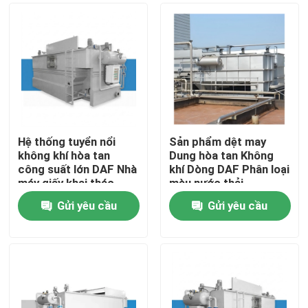
Hệ thống tuyển nổi
Sản phẩm dệt may
không khí hòa tan
Dung hòa tan Không
công suất lớn DAF Nhà
khí Dòng DAF Phân loại
máy giấy khai thác
màu nước thải
Nước thải công nghiệp
Stainless Steel 2-150
Gửi yêu cầu
Gửi yêu cầu
2-150 m3 / h Đơn vị xử
m3/h
Trang chủ
lý
Các sản phẩm
video