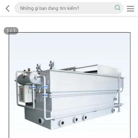
1
/
1