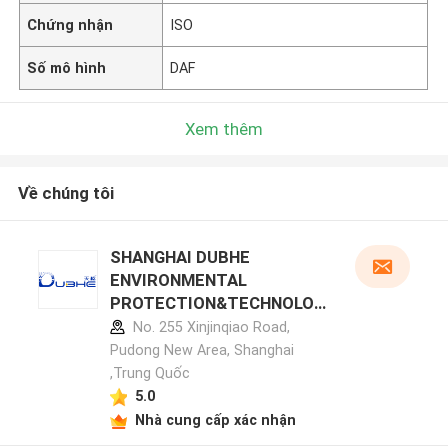
Chứng nhận
ISO
Số mô hình
DAF
Xem thêm
Về chúng tôi
SHANGHAI DUBHE
ENVIRONMENTAL
PROTECTION&TECHNOLOG
Y CO.,LTD hồ sơ nhà sản xuất
No. 255 Xinjinqiao Road,
Pudong New Area, Shanghai
,Trung Quốc
5.0
Nhà cung cấp xác nhận