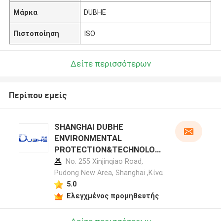
Μάρκα
DUBHE
Πιστοποίηση
ISO
Δείτε περισσότερων
Περίπου εμείς
SHANGHAI DUBHE
ENVIRONMENTAL
PROTECTION&TECHNOLOG
Y CO.,LTD προφίλ
No. 255 Xinjinqiao Road,
κατασκευαστή
Pudong New Area, Shanghai ,Κίνα
5.0
Ελεγχμένος προμηθευτής