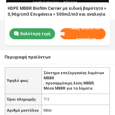
HDPE MBBR Biofilm Carrier με ειδική βαρύτητα >
0,96g/cm3 Επιφάνεια > 500m2/m3 και αναλογία
κενού > 95% για την επεξεργασία λυμάτων
Μας ελάτε σε
Καλύτερη τιμή
επαφή με
Περιγραφή προϊόντων
Σύστημα επεξεργασίας λυμάτων
MBBR
Υψηλό φως:
,
προσαρμόσιμη λύση MBBR
,
Μέσα MBBR για τα λύματα
Όροι πληρωμής
T/t
Αριθμό μοντέλου
Mbbr