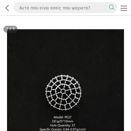
1
/
1