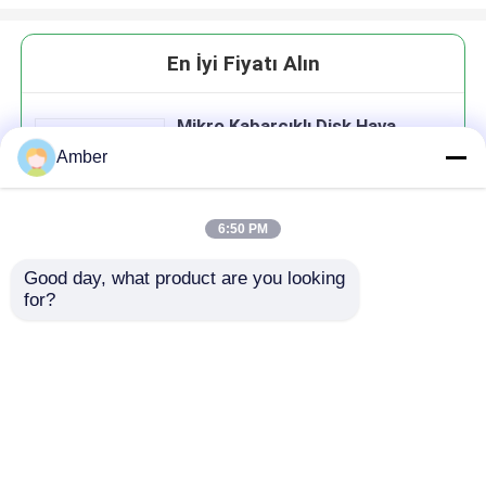
En İyi Fiyatı Alın
Mikro Kabarcıklı Disk Hava
Difüzörü Havalandırıcı Disk
Amber
6:50 PM
Good day, what product are you looking 
Devam et
for?
Önerilen Ürünler
Ana sayfa
Hakkımızda
Bize ulaşın
Desktop Site