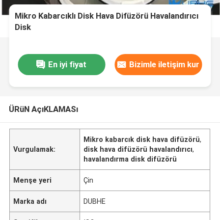
Mikro Kabarcıklı Disk Hava Difüzörü Havalandırıcı
Disk
En iyi fiyat
Bizimle iletişim kur
ÜRüN AçıKLAMASı
Mikro kabarcık disk hava difüzörü
,
Vurgulamak:
disk hava difüzörü havalandırıcı
,
havalandırma disk difüzörü
Menşe yeri
Çin
Marka adı
DUBHE