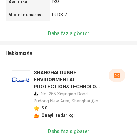
Sertifika
ISO
Model numarası
DUDS-7
Daha fazla göster
Hakkımızda
SHANGHAI DUBHE
ENVIRONMENTAL
PROTECTION&TECHNOLOG
Y CO.,LTD üretici profili
No. 255 Xinjinqiao Road,
Pudong New Area, Shanghai ,Çin
5.0
Onaylı tedarikçi
Daha fazla göster