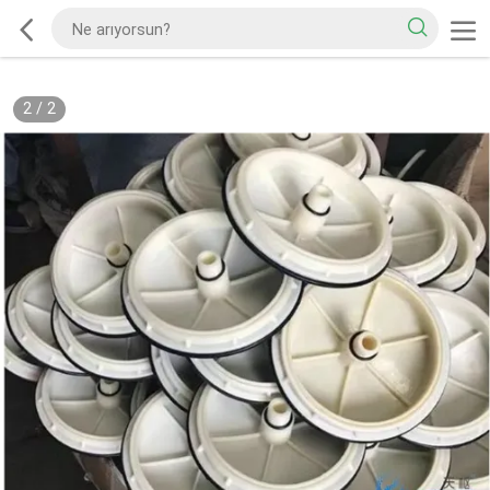
2
/
2