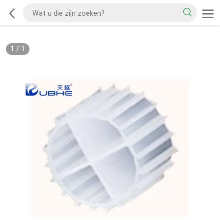
1
/
1