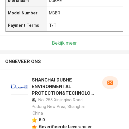
Merknaam
DUBHE
Model Number
MBBR
Payment Terms
T/T
Bekijk meer
ONGEVEER ONS
SHANGHAI DUBHE
ENVIRONMENTAL
PROTECTION&TECHNOLOG
Y CO.,LTD fabrikant profiel
No. 255 Xinjinqiao Road,
Pudong New Area, Shanghai
,China
5.0
Geverifieerde Leverancier