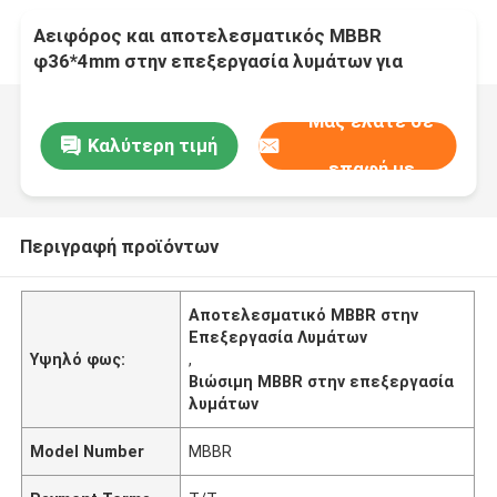
Αειφόρος και αποτελεσματικός MBBR
φ36*4mm στην επεξεργασία λυμάτων για
βιομηχανική επεξεργασία υδάτων
Μας ελάτε σε
Καλύτερη τιμή
επαφή με
Περιγραφή προϊόντων
Αποτελεσματικό MBBR στην
Επεξεργασία Λυμάτων
Υψηλό φως:
,
Βιώσιμη MBBR στην επεξεργασία
λυμάτων
Model Number
MBBR