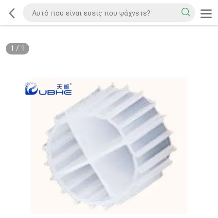
1
/
1