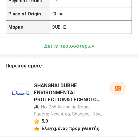
Payment Terms
T/T
Place of Origin
China
Μάρκα
DUBHE
Δείτε περισσότερων
Περίπου εμείς
SHANGHAI DUBHE
ENVIRONMENTAL
PROTECTION&TECHNOLOG
Y CO.,LTD προφίλ
No. 255 Xinjinqiao Road,
κατασκευαστή
Pudong New Area, Shanghai ,Κίνα
5.0
Ελεγχμένος προμηθευτής