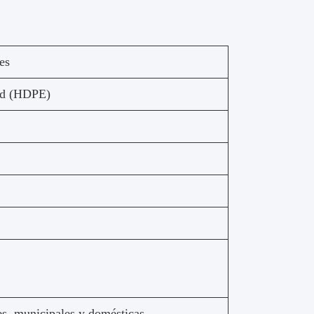
es
dad (HDPE)
es, municipales y domésticas