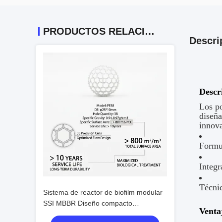
PRODUCTOS RELACIONADOS
Descri
Descr
Los p
diseñ
innova
Formul
Integr
Técni
Sistema de reactor de biofilm modular
SSI MBBR Diseño compacto
Venta
Colonización rápida para aguas