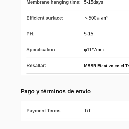
Membrane hanging time:
5-15days
Efficient surface:
＞500㎡/m³
PH:
5-15
Specification:
φ11*7mm
Resaltar:
MBBR Efectivo en el T
Pago y términos de envío
Payment Terms
T/T