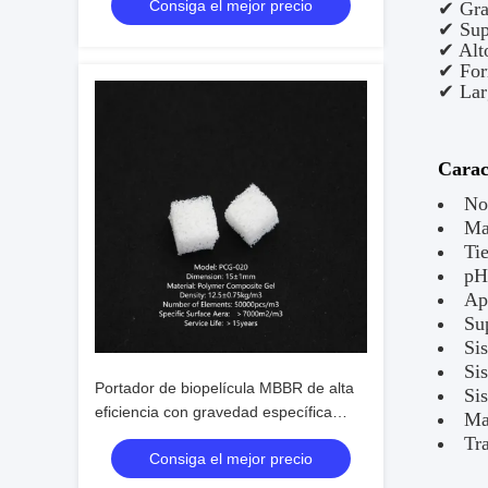
Consiga el mejor precio
residuales industriales del sudeste
✔ Gran
✔ Supe
asiático
✔ Alto
✔ For
✔ Larg
Caract
No
Ma
Ti
pH
Ap
Su
Si
Si
Portador de biopelícula MBBR de alta
Si
eficiencia con gravedad específica
Mat
>0,96 g/cm³ y superficie eficiente >500
Tra
Consiga el mejor precio
m²/m³ para el tratamiento de aguas
residuales