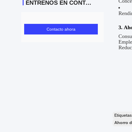
Conce
ÉNTRENOS EN CONTACTO CON
Rendim
3. Ah
Contacto ahora
Consu
Emple
Reducc
Etiqueta
Ahorro d