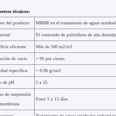
etros técnicos:
e del producto
MBBR en el tratamiento de aguas residual
terial
El contenido de polietileno de alta densi
ficie eficiente
Más de 500 m2/m3
rción de vacío
> 95 por ciento
dad específica
> 0,96 g/cm3
o de pH
5 a 15
o de suspensión
Entre 5 y 15 días
a membrana
aciones
Tratamiento de aguas residuales industrial