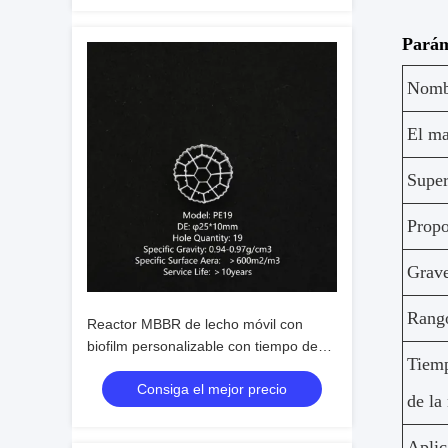
Parám
Nombr
El ma
Super
Propo
Grave
Rang
Reactor MBBR de lecho móvil con
biofilm personalizable con tiempo de
Tiemp
retención de membrana de 5 a 15 días
Consiga el mejor precio
para el tratamiento de aguas
de l
residuales domésticas
Aplic