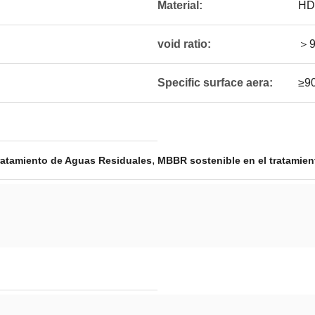
Material:
HD
void ratio:
＞9
Specific surface aera:
≥9
,
ratamiento de Aguas Residuales
MBBR sostenible en el tratamien