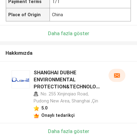
Payment Terms
T/T
Place of Origin
China
Daha fazla göster
Hakkımızda
SHANGHAI DUBHE
ENVIRONMENTAL
PROTECTION&TECHNOLOG
Y CO.,LTD üretici profili
No. 255 Xinjinqiao Road,
Pudong New Area, Shanghai ,Çin
5.0
Onaylı tedarikçi
Daha fazla göster