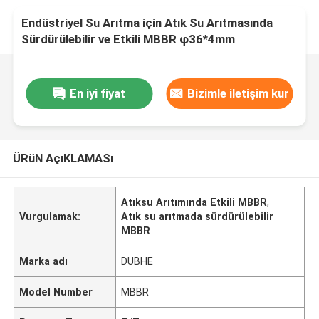
Endüstriyel Su Arıtma için Atık Su Arıtmasında
Sürdürülebilir ve Etkili MBBR φ36*4mm
En iyi fiyat
Bizimle iletişim kur
ÜRüN AçıKLAMASı
Atıksu Arıtımında Etkili MBBR
,
Vurgulamak:
Atık su arıtmada sürdürülebilir
MBBR
Marka adı
DUBHE
Model Number
MBBR