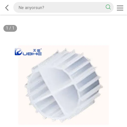
1
/
1