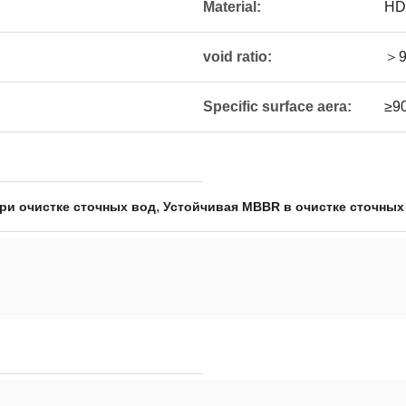
Material:
HD
void ratio:
＞9
Specific surface aera:
≥9
,
и очистке сточных вод
Устойчивая MBBR в очистке сточных