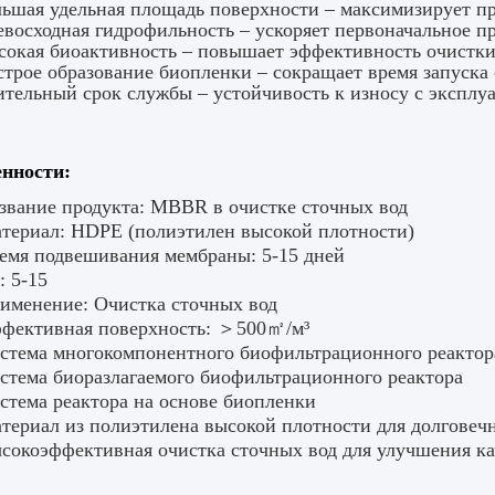
ьшая удельная площадь поверхности – максимизирует п
восходная гидрофильность – ускоряет первоначальное 
окая биоактивность – повышает эффективность очистки к
трое образование биопленки – сокращает время запуска
тельный срок службы – устойчивость к износу с эксплу
нности:
звание продукта: MBBR в очистке сточных вод
териал: HDPE (полиэтилен высокой плотности)
емя подвешивания мембраны: 5-15 дней
: 5-15
именение: Очистка сточных вод
фективная поверхность: ＞500㎡/м³
стема многокомпонентного биофильтрационного реактор
стема биоразлагаемого биофильтрационного реактора
стема реактора на основе биопленки
териал из полиэтилена высокой плотности для долговеч
сокоэффективная очистка сточных вод для улучшения ка