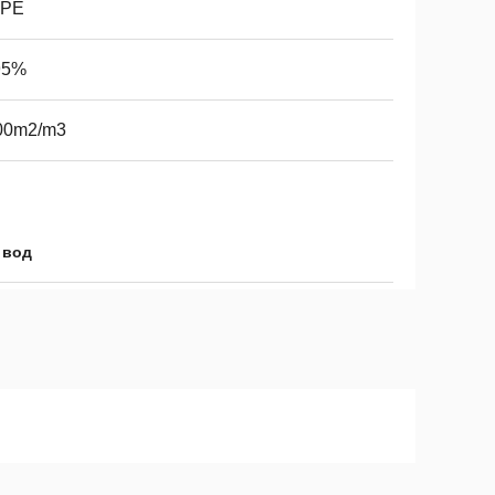
PE
5%
00m2/m3
 вод