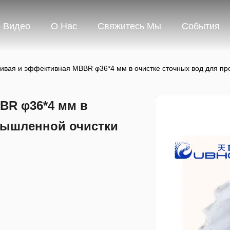
Видео
О Нас
Свяжитесь Мы
События
чивая и эффективная MBBR φ36*4 мм в очистке сточных вод для п
BR φ36*4 мм в
мышленной очистки