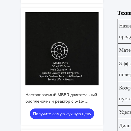
Техн
Назв
прод
Мате
Эффе
пове
Коэф
Настраиваемый MBBR двигательный
пуст
биопленочный реактор с 5-15-
дневным временем подвешивания
Удел
Получите самую лучшую цену
мембраны для очистки бытовых
сточных вод
Диап