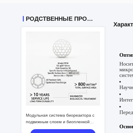
РОДСТВЕННЫЕ ПРОДУКТЫ
Харак
Оптим
Носит
микро
систе
Научн
Интег
Перед
Модульная система биореактора с
подвижным слоем и биопленкой
Осно
(MBBR) Компактная конструкция