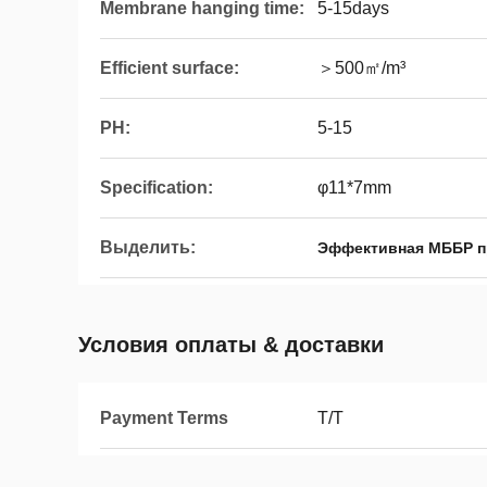
Membrane hanging time:
5-15days
Efficient surface:
＞500㎡/m³
PH:
5-15
Specification:
φ11*7mm
Выделить:
Эффективная МББР пр
Условия оплаты & доставки
Payment Terms
T/T