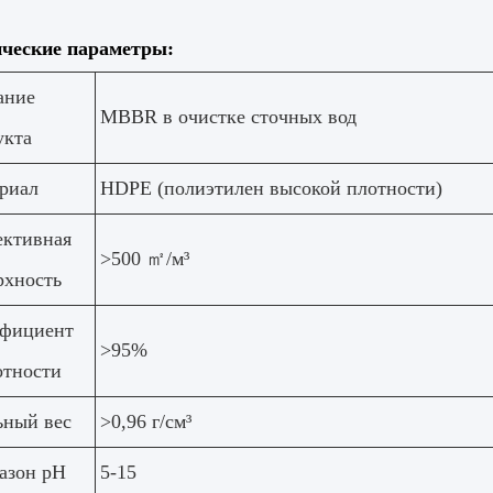
ические параметры:
ание
MBBR в очистке сточных вод
укта
риал
HDPE (полиэтилен высокой плотности)
ктивная
>500 ㎡/м³
рхность
фициент
>95%
отности
ьный вес
>0,96 г/см³
азон pH
5-15