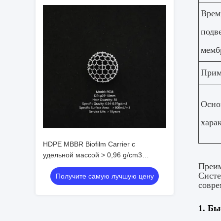
Врем
подв
мемб
Прим
Осно
хара
HDPE MBBR Biofilm Carrier с
удельной массой > 0,96 g/cm3
Преим
Эффективная поверхность > 500
Систе
Получите самую лучшую цену
m2/m3 и соотношение пустоты > 95%
совре
для очистки сточных вод
1. Бы