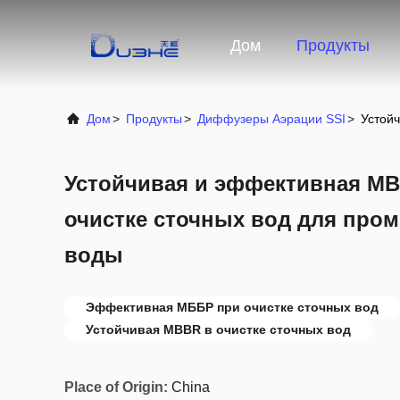
Дом
Продукты
Дом
>
Продукты
>
Диффузеры Аэрации SSI
>
Устой
Устойчивая и эффективная MB
очистке сточных вод для про
воды
Эффективная МББР при очистке сточных вод
Устойчивая MBBR в очистке сточных вод
Place of Origin:
China