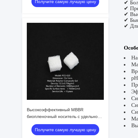
Получите самую лучшую цену
Быстрая колонизация для
✔ Бол
✔ Пре
промышленных сточных вод Юго-
✔ Выс
Восточной Азии
✔ Быс
✔ Дли
Особе
На
Ма
Вр
pH
Пр
Эф
Си
Си
Высокоэффективный MBBR
Си
биопленочный носитель с удельной
Ма
массой > 0,96 г/см3 и эффективной
Вы
Получите самую лучшую цену
поверхностью > 500 м2/м3 для
очистки сточных вод